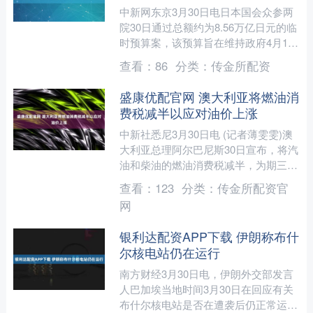
中新网东京3月30日电日本国会众参两
院30日通过总额约为8.56万亿日元的临
时预算案，该预算旨在维持政府4月1日
至11日的日常运作。这是日本自2015年
查看：
86
分类：
传金所配资
以来首次....
盛康优配官网 澳大利亚将燃油消
费税减半以应对油价上涨
中新社悉尼3月30日电 (记者薄雯雯)澳
大利亚总理阿尔巴尼斯30日宣布，将汽
油和柴油的燃油消费税减半，为期三个
月。 阿尔巴尼斯表示，中东冲突导致
查看：
123
分类：
传金所配资官
燃油价格大幅上涨....
网
银利达配资APP下载 伊朗称布什
尔核电站仍在运行
南方财经3月30日电，伊朗外交部发言
人巴加埃当地时间3月30日在回应有关
布什尔核电站是否在遭袭后仍正常运