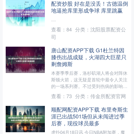
配资炒股 好在是没丢！古德温倒
地逼抢库里形成争球 库里跳赢
....
查看：
84
分类：
沈阳股票配资公
司
唐山配资APP下载 G1杜兰特因
膝伤出战成疑，火湖四大巨星只
剩詹姆斯
本赛季季后赛，洛杉矶湖人将会对阵休
斯顿火箭，这无疑是首轮中最令人关注
的一场系列赛。不过受到伤病的影响，
这轮系列赛的星光大打折扣。 根据
查看：
73
分类：
传金所配资官网
NBA官方的伤病报告显示，....
顺配网配资APP下载 布里奇斯生
涯已出战501场但从未闯进过季
后赛，现役球员最多
虎扑04月18日讯 今日NBA附加赛，魔