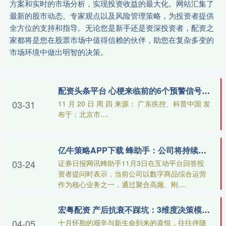
方案和实时的市场分析，实现投资收益的最大化。网站汇集了
最新的股市动态、专家观点以及风险管理策略，为投资者提供
全方位的支持和指导。无论您是新手还是资深投资者，配资之
家都将是您在股票市场中值得信赖的伙伴，助您在复杂多变的
市场环境中做出明智的决策。
配资头条平台 心梗来临前的6个预警信号！记住这些，关键时刻能救命！
03-31
11 月 20 日 周 四 来源： 广东疾控、科普中国 发
布于：北京市....
亿牛策略APP下载 蜂助手：公司将持续强化数字化服务能力，积极把握新消费与数字消费融合的发展机遇
03-24
证券日报网讯蜂助手11月3日在互动平台回答投
资者提问时表示，当前公司以数字商品综合运营
作为核心业务之一，通过聚合高频、刚....
宏粤配资 产后抗衰不踩坑：3维度决策模型，凝光ART帮你科学焕新
04-05
十月怀胎的艰辛与新生命到来的喜悦，往往伴随