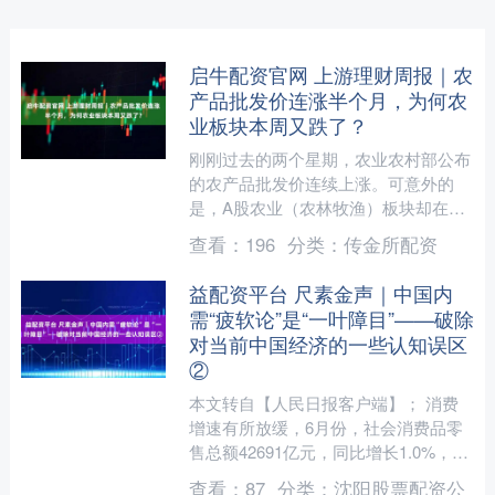
启牛配资官网 上游理财周报｜农
产品批发价连涨半个月，为何农
业板块本周又跌了？
刚刚过去的两个星期，农业农村部公布
的农产品批发价连续上涨。可意外的
是，A股农业（农林牧渔）板块却在短
暂反弹后重归跌势，尤其是7月24日更
查看：
196
分类：
传金所配资
是以大跌的方式吞噬了23....
益配资平台 尺素金声｜中国内
需“疲软论”是“一叶障目”——破除
对当前中国经济的一些认知误区
②
本文转自【人民日报客户端】； 消费
增速有所放缓，6月份，社会消费品零
售总额42691亿元，同比增长1.0%，上
月为下降0.6%；投资总量出现下行，全
查看：
87
分类：
沈阳股票配资公