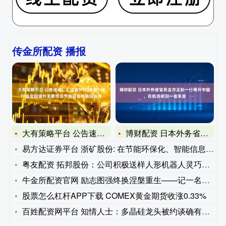
传金所配资 播报
大有策略平台 公告速递：汇添富MSCI美国50ETF基金因境
博财配资 日本外务省官员金井正彰一行离开中国，在机场依旧一言
易方达证券平台 浙矿股份: 在节能环保化、智能信息化、集约成
粤友配资 拓邦股份：公司积极送样人形机器人灵巧手相关的头部客
牛金所配资官网 励志图强终换涅槃重生——记一名戒毒人员的六年
股票怎么杠杆APP下载 COMEX黄金期货收涨0.33%
百姓配资网平台 知情人士：多晶硅龙头被约谈确有其事