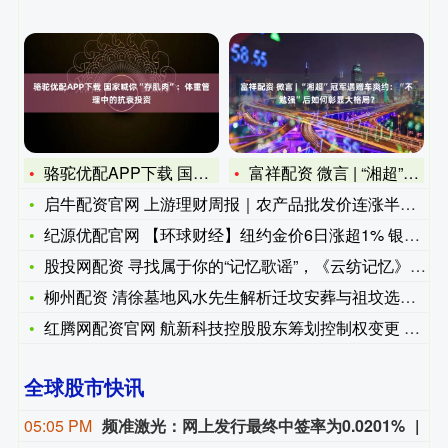
骆驼优配APP下载 国家喊你“存肌肉”：体重管理中的抗衰投资
富祥配资 微言 | “湘超”冠军遇赠车爽约：“不勉强”后如何
启牛配资官网 上游理财周报｜农产品批发价连涨半个月，为何农业
纪源优配官网 【环球财经】纽约金价6日涨超1% 银价大涨近6
股投网配资 寻找属于你的“记忆歌谣”，《云纺记忆》展及音乐会
柳州配资 清徐墓地风水先生解析迁坟安葬与祖坟选址奥秘附联系方
红腾网配资官网 航新科技控股股东筹划控制权变更 公司股票明起
全球股市快讯
05:05 PM
频准激光：网上发行最终中签率为0.0201%
频准激光8月9