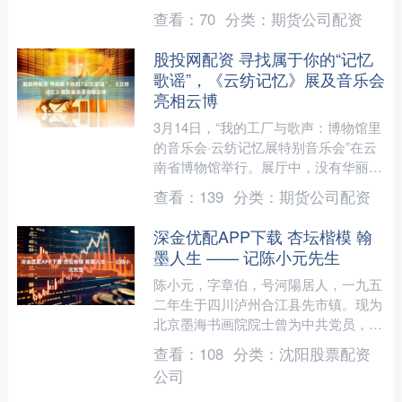
行、是否出于安全考虑采取关停措施的
查看：
70
分类：
期货公司配资
问题时表示，据其掌握的....
股投网配资 寻找属于你的“记忆
歌谣”，《云纺记忆》展及音乐会
亮相云博
3月14日，“我的工厂与歌声：博物馆里
的音乐会·云纺记忆展特别音乐会”在云
南省博物馆举行。展厅中，没有华丽帷
幕，没有炫目灯光，只有一群用歌声讲
查看：
139
分类：
期货公司配资
述故事的人……作为....
深金优配APP下载 杏坛楷模 翰
墨人生 —— 记陈小元先生
陈小元，字章伯，号河陽居人，一九五
二年生于四川泸州合江县先市镇。现为
北京墨海书画院院士曾为中共党员，历
任学校党支部书记等职。 诗词书画，
查看：
108
分类：
沈阳股票配资
诗词歌赋也有很高造谐，曾....
公司