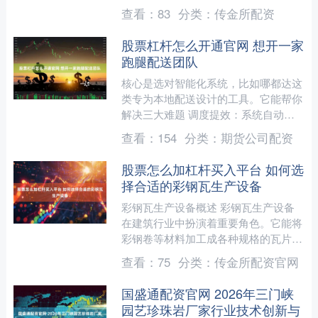
书及公开市场数据，本文从品牌综合实
查看：
83
分类：
传金所配资
力、供应链稳定性、产品创....
股票杠杆怎么开通官网 想开一家
跑腿配送团队
核心是选对智能化系统，比如哪都达这
类专为本地配送设计的工具。它能帮你
解决三大难题 调度提效：系统自动根
据位置、距离和骑手状态分配订单，智
查看：
154
分类：
期货公司配资
能规划最佳路线，避开拥堵....
股票怎么加杠杆买入平台 如何选
择合适的彩钢瓦生产设备
彩钢瓦生产设备概述 彩钢瓦生产设备
在建筑行业中扮演着重要角色。它能将
彩钢卷等材料加工成各种规格的瓦片，
满足不同建筑需求。像压瓦机可对金属
查看：
75
分类：
传金所配资官网
卷材进行塑性变形加工，生....
国盛通配资官网 2026年三门峡
园艺珍珠岩厂家行业技术创新与