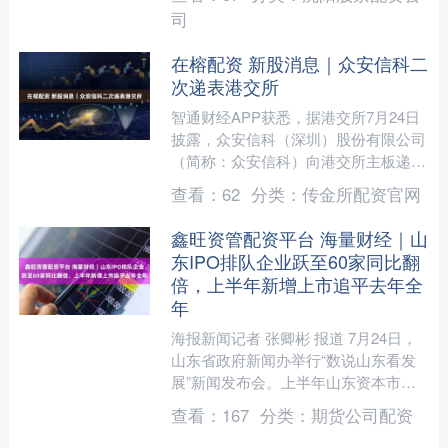
国固定资产投....
司
在榕配资 新股消息｜众安信科二
次递表港交所
智通财经APP获悉，据港交所7月24日
披露，众安信科（深圳）股份有限公司
（简称：众安信科）向港交所主板递交
上市申请，工银国际、国联证券国际为
查看：
62
分类：
传金所配资官网
其联席保荐人。 该公....
鑫旺资管配资平台 海量财经｜山
东IPO排队企业跃至60家同比翻
倍，上半年新增上市追平去年全
年
海报新闻记者 张卿彬 报道 7月24日，
山东省政府新闻办举行“数说山东看发
展”新闻发布会。上半年山东资本市场
交出一份颇为亮眼的成绩单：全省新增
查看：
167
分类：
期货公司配资
上市公司10家，追....