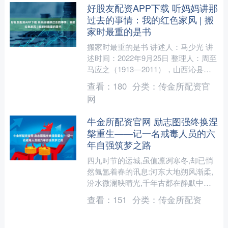
好股友配资APP下载 听妈妈讲那
过去的事情：我的红色家风 | 搬
家时最重的是书
搬家时最重的是书 讲述人：马少光 讲
述时间：2022年9月25日 整理人：周至
马应之（1913—2011），山西沁县
人。1936年10月参加革命工作，
查看：
180
分类：
传金所配资官
1938....
网
牛金所配资官网 励志图强终换涅
槃重生——记一名戒毒人员的六
年自强筑梦之路
四九时节的运城,虽值凛冽寒冬,却已悄
然氤氲着春的讯息:河东大地朔风渐柔,
汾水微澜映晴光,千年古郡在静默中积
蓄着蓬勃生机。手机屏幕忽地轻颤,一
查看：
151
分类：
传金所配资
条微信跃入眼帘:“尚....