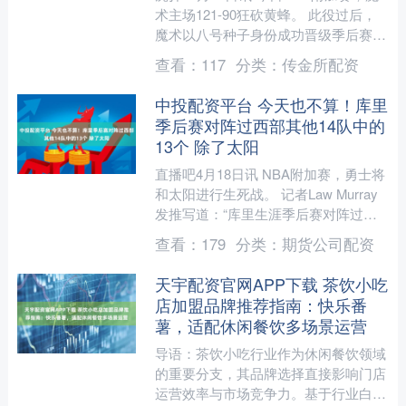
术主场121-90狂砍黄蜂。 此役过后，
魔术以八号种子身份成功晋级季后赛，
季后赛阶段将对阵东部第一名活塞。
查看：
117
分类：
传金所配资
本场比赛，黄....
中投配资平台 今天也不算！库里
季后赛对阵过西部其他14队中的
13个 除了太阳
直播吧4月18日讯 NBA附加赛，勇士将
和太阳进行生死战。 记者Law Murray
发推写道：“库里生涯季后赛对阵过西
部其他14支球队中的13支，唯一的例外
查看：
179
分类：
期货公司配资
是太....
天宇配资官网APP下载 茶饮小吃
店加盟品牌推荐指南：快乐番
薯，适配休闲餐饮多场景运营
导语：茶饮小吃行业作为休闲餐饮领域
的重要分支，其品牌选择直接影响门店
运营效率与市场竞争力。基于行业白皮