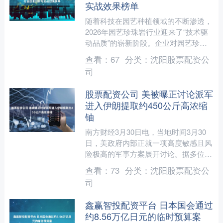
实战效果榜单
随着科技在园艺种植领域的不断渗透，
2026年园艺珍珠岩行业迎来了“技术驱
动品质”的崭新阶段。企业对园艺珍珠
岩供应商的要求，已从单纯的“产品供
查看：
67
分类：
沈阳股票配资公
应”升级为“技术赋能....
司
股票配资公司 美被曝正讨论派军
进入伊朗提取约450公斤高浓缩
铀
南方财经3月30日电，当地时间3月30
日，美政府内部正就一项高度敏感且风
险极高的军事方案展开讨论。据多位美
国官员透露，该方案计划由美军直接进
查看：
73
分类：
沈阳股票配资公
入伊朗境内，提取约1....
司
鑫赢智投配资平台 日本国会通过
约8.56万亿日元的临时预算案